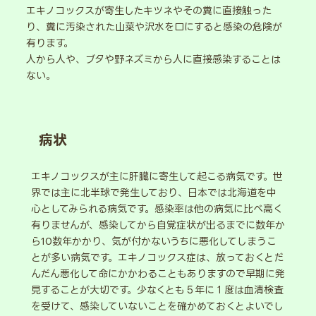
エキノコックスが寄生したキツネやその糞に直接触った
り、糞に汚染された山菜や沢水を口にすると感染の危険が
有ります。
人から人や、ブタや野ネズミから人に直接感染することは
ない。
病状
エキノコックスが主に肝臓に寄生して起こる病気です。世
界では主に北半球で発生しており、日本では北海道を中
心としてみられる病気です。感染率は他の病気に比べ高く
有りませんが、感染してから自覚症状が出るまでに数年か
ら10数年かかり、気が付かないうちに悪化してしまうこ
とが多い病気です。エキノコックス症は、放っておくとだ
んだん悪化して命にかかわることもありますので早期に発
見することが大切です。少なくとも５年に１度は血清検査
を受けて、感染していないことを確かめておくとよいでし