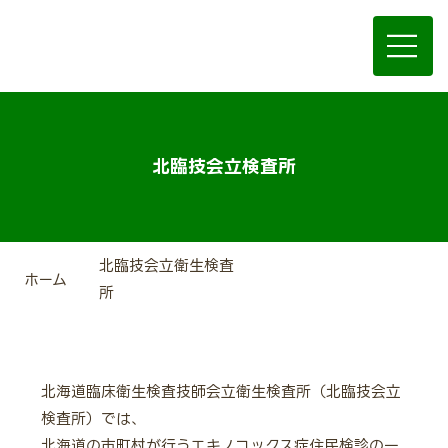
北臨技会立検査所
北臨技会立衛生検査
ホーム
所
北海道臨床衛生検査技師会立衛生検査所（北臨技会立
検査所）では、
北海道の市町村が行うエキノコックス症住民検診の一