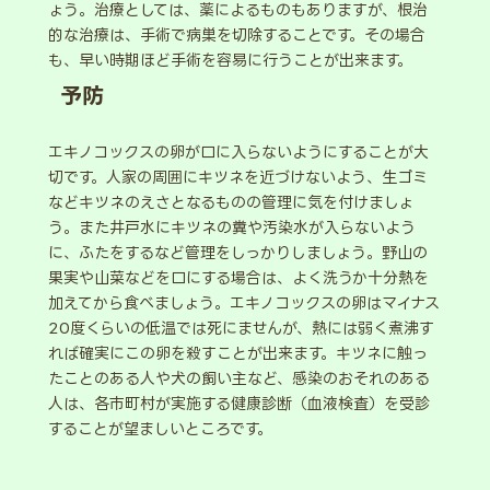
ょう。治療としては、薬によるものもありますが、根治
的な治療は、手術で病巣を切除することです。その場合
も、早い時期ほど手術を容易に行うことが出来ます。
予防
エキノコックスの卵が口に入らないようにすることが大
切です。人家の周囲にキツネを近づけないよう、生ゴミ
などキツネのえさとなるものの管理に気を付けましょ
う。また井戸水にキツネの糞や汚染水が入らないよう
に、ふたをするなど管理をしっかりしましょう。野山の
果実や山菜などを口にする場合は、よく洗うか十分熱を
加えてから食べましょう。エキノコックスの卵はマイナス
20度くらいの低温では死にませんが、熱には弱く煮沸す
れば確実にこの卵を殺すことが出来ます。キツネに触っ
たことのある人や犬の飼い主など、感染のおそれのある
人は、各市町村が実施する健康診断（血液検査）を受診
することが望ましいところです。